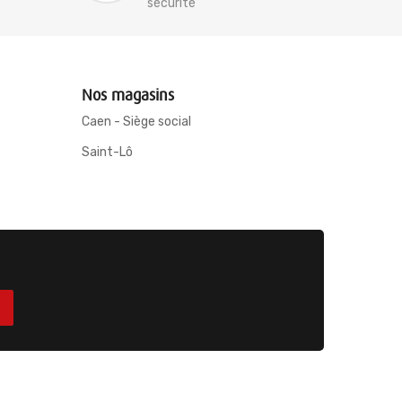
sécurité
Nos magasins
Caen - Siège social
Saint-Lô
ices
-
Mentions légales
-
Conditions générales de ventes