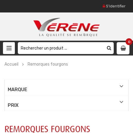
S'identifier
0
Accueil
Remorques fourgons

MARQUE

PRIX
REMORQUES FOURGONS