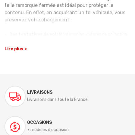
telle remorque fermée est idéal pour protéger le
contenu. En effet, en acquérant un tel véhicule, vous
préservez votre chargement :
Des tentatives de vol :
Idéal pour les voitures de collection
ou les voitures de sport ;
Lire plus
Des intempéries :
Pour protéger un chargement fragile de la
pluie, de la grêle, etc. ;
D’un chargement fastidieux :
Évitez les problèmes
d’arrimage. Le chargement n’est pas soumis au vent.
Chez Remorques Vérène, nos modèles de remorques
fourgons vous assurent un transport optimal grâce à
LIVRAISONS
leur légèreté et leur structure profilée.
Livraisons dans toute la France
REMORQUE À SIMPLE ESSIEU OU REMORQUE À
DOUBLE ESSIEUX ?
OCCASIONS
L’une des premières questions à se poser lors de votre
7 modèles d'occasion