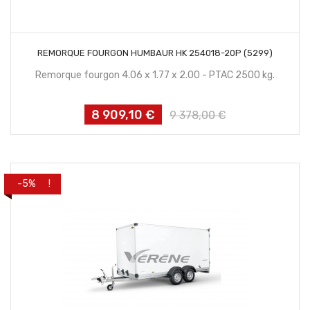
CONTACTEZ NOUS
REMORQUE FOURGON HUMBAUR HK 254018-20P (5299)
Remorque fourgon 4.06 x 1.77 x 2.00 - PTAC 2500 kg.
8 909,10 €
Prix
Prix
9 378,00 €
habituel
PROMO !
-5%