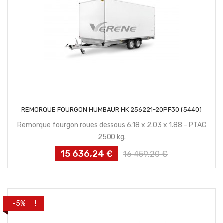
CONTACTEZ NOUS
REMORQUE FOURGON HUMBAUR HK 256221-20PF30 (5440)
Remorque fourgon roues dessous 6.18 x 2.03 x 1.88 - PTAC
2500 kg.
15 636,24 €
Prix
Prix
16 459,20 €
habituel
PROMO !
-5%