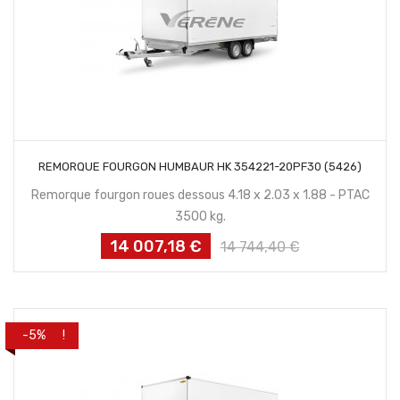
CONTACTEZ NOUS
REMORQUE FOURGON HUMBAUR HK 354221-20PF30 (5426)
Remorque fourgon roues dessous 4.18 x 2.03 x 1.88 - PTAC
3500 kg.
14 007,18 €
Prix
Prix
14 744,40 €
habituel
PROMO !
-5%