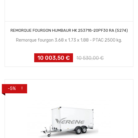
CONTACTEZ NOUS
REMORQUE FOURGON HUMBAUR HK 253718-20PF30 RA (5274)
Remorque fourgon 3.68 x 1.73 x 1.88 - PTAC 2500 kg.
10 003,50 €
Prix
Prix
10 530,00 €
habituel
PROMO !
-5%