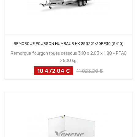
CONTACTEZ NOUS
REMORQUE FOURGON HUMBAUR HK 253221-20PF30 (5410)
Remorque fourgon roues dessous 3.18 x 2.03 x 1.88 - PTAC
2500 kg.
10 472,04 €
Prix
Prix
11 023,20 €
habituel