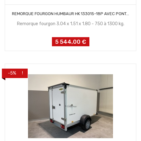
CONTACTEZ NOUS
REMORQUE FOURGON HUMBAUR HK 133015-18P AVEC PONT...
Remorque fourgon 3.04 x 1.51 x 1.80 - 750 à 1300 kg.
5 544,00 €
Prix
PROMO !
-5%