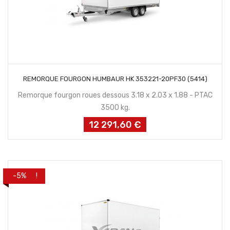
CONTACTEZ NOUS
REMORQUE FOURGON HUMBAUR HK 353221-20PF30 (5414)
Remorque fourgon roues dessous 3.18 x 2.03 x 1.88 - PTAC
3500 kg.
12 291,60 €
Prix
PROMO !
-5%