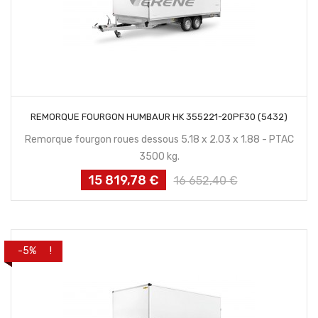
CONTACTEZ NOUS
REMORQUE FOURGON HUMBAUR HK 355221-20PF30 (5432)
Remorque fourgon roues dessous 5.18 x 2.03 x 1.88 - PTAC
3500 kg.
15 819,78 €
Prix
Prix
16 652,40 €
habituel
PROMO !
-5%