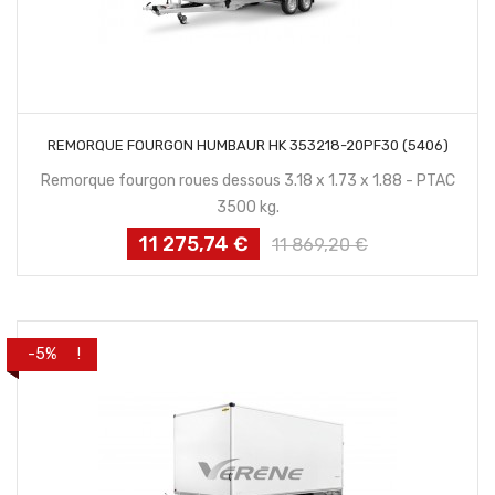
CONTACTEZ NOUS
REMORQUE FOURGON HUMBAUR HK 353218-20PF30 (5406)
Remorque fourgon roues dessous 3.18 x 1.73 x 1.88 - PTAC
3500 kg.
11 275,74 €
Prix
Prix
11 869,20 €
habituel
PROMO !
-5%