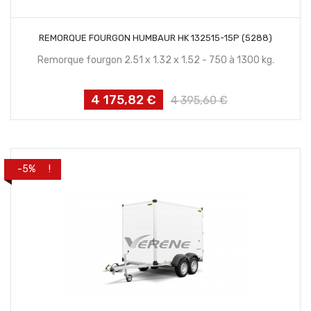
CONTACTEZ NOUS
REMORQUE FOURGON HUMBAUR HK 132515-15P (5288)
Remorque fourgon 2.51 x 1.32 x 1.52 - 750 à 1300 kg.
4 175,82 €
Prix
Prix
4 395,60 €
habituel
PROMO !
-5%