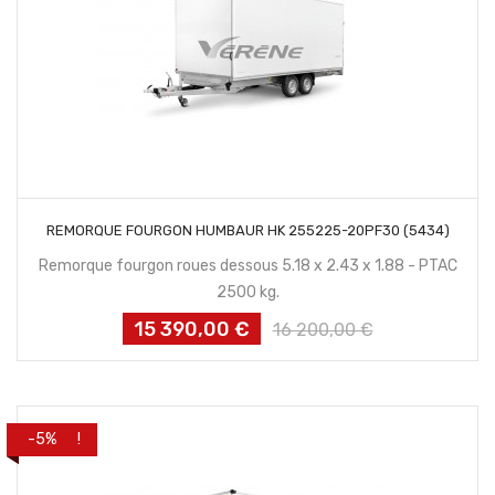
CONTACTEZ NOUS
REMORQUE FOURGON HUMBAUR HK 255225-20PF30 (5434)
Remorque fourgon roues dessous 5.18 x 2.43 x 1.88 - PTAC
2500 kg.
15 390,00 €
Prix
Prix
16 200,00 €
habituel
PROMO !
-5%