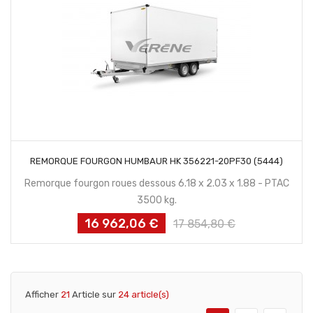
CONTACTEZ NOUS
REMORQUE FOURGON HUMBAUR HK 356221-20PF30 (5444)
Remorque fourgon roues dessous 6.18 x 2.03 x 1.88 - PTAC
3500 kg.
16 962,06 €
Prix
Prix
17 854,80 €
habituel
Afficher
21
Article sur
24 article(s)