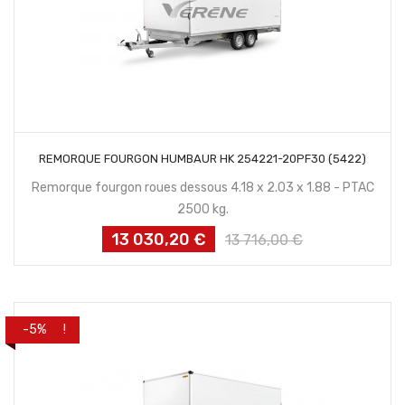
CONTACTEZ NOUS
REMORQUE FOURGON HUMBAUR HK 254221-20PF30 (5422)
Remorque fourgon roues dessous 4.18 x 2.03 x 1.88 - PTAC
2500 kg.
13 030,20 €
Prix
Prix
13 716,00 €
habituel
PROMO !
-5%