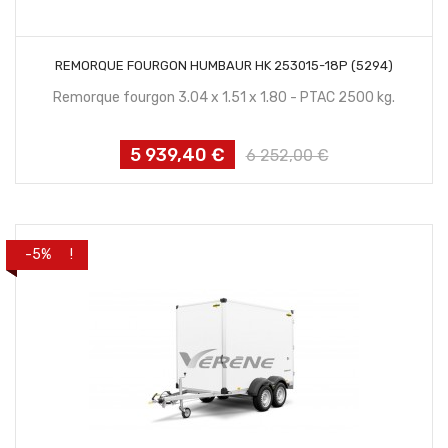
CONTACTEZ NOUS
REMORQUE FOURGON HUMBAUR HK 253015-18P (5294)
Remorque fourgon 3.04 x 1.51 x 1.80 - PTAC 2500 kg.
5 939,40 €
Prix
Prix
6 252,00 €
habituel
PROMO !
-5%