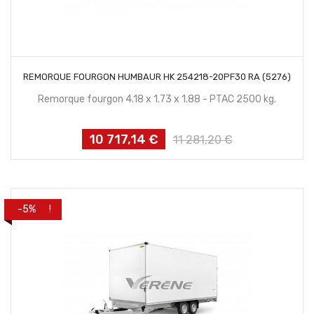
CONTACTEZ NOUS
REMORQUE FOURGON HUMBAUR HK 254218-20PF30 RA (5276)
Remorque fourgon 4.18 x 1.73 x 1.88 - PTAC 2500 kg.
10 717,14 €
Prix
Prix
11 281,20 €
habituel
PROMO !
-5%