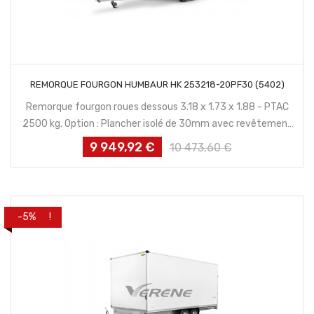
CONTACTEZ NOUS
REMORQUE FOURGON HUMBAUR HK 253218-20PF30 (5402)
Remorque fourgon roues dessous 3.18 x 1.73 x 1.88 - PTAC
2500 kg. Option : Plancher isolé de 30mm avec revêtement
antidérapant inclus.
9 949,92 €
Prix
Prix
10 473,60 €
habituel
PROMO !
-5%