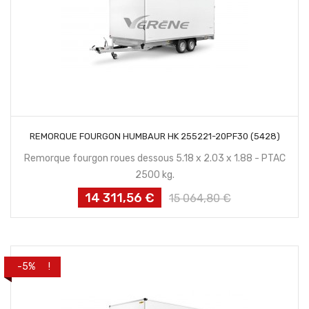
CONTACTEZ NOUS
REMORQUE FOURGON HUMBAUR HK 255221-20PF30 (5428)
Remorque fourgon roues dessous 5.18 x 2.03 x 1.88 - PTAC
2500 kg.
14 311,56 €
Prix
Prix
15 064,80 €
habituel
PROMO !
-5%