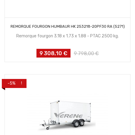
CONTACTEZ NOUS
REMORQUE FOURGON HUMBAUR HK 253218-20PF30 RA (5271)
Remorque fourgon 3.18 x 1.73 x 1.88 - PTAC 2500 kg.
9 308,10 €
Prix
Prix
9 798,00 €
habituel
PROMO !
-5%