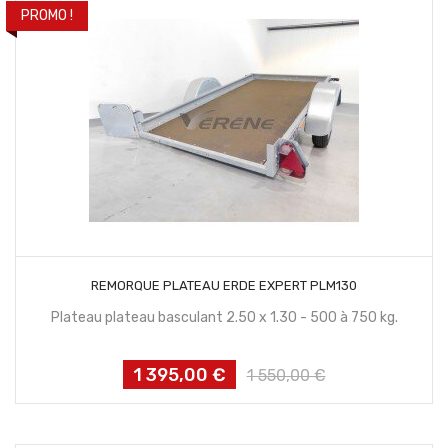
PROMO !
CONTACTEZ NOUS
REMORQUE PLATEAU ERDE EXPERT PLM130
Plateau plateau basculant 2.50 x 1.30 - 500 à 750 kg.
1 395,00 €
Prix
Prix
1 550,00 €
habituel