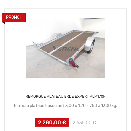
habituel
PROMO !
CONTACTEZ NOUS
REMORQUE PLATEAU ERDE EXPERT PLM170F
Plateau plateau basculant 3.00 x 1.70 - 750 à 1300 kg.
2 280,00 €
Prix
Prix
2 535,00 €