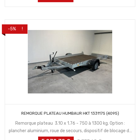
habituel
PROMO !
-5%
CONTACTEZ NOUS
REMORQUE PLATEAU HUMBAUR HKT 133117S (4095)
Remorque plateau 3.10 x 1.76 - 750 à 1300 kg. Option :
plancher aluminium, roue de secours, dispositif de blocage de
roue moto.