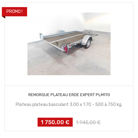
PROMO !
CONTACTEZ NOUS
REMORQUE PLATEAU ERDE EXPERT PLM170
Plateau plateau basculant 3.00 x 1.70 - 500 à 750 kg.
1 750,00 €
Prix
Prix
1 945,00 €
habituel