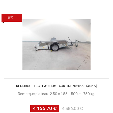
habituel
PROMO !
-5%
CONTACTEZ NOUS
REMORQUE PLATEAU HUMBAUR HKT 752515S (4088)
Remorque plateau 2.50 x 1.56 - 500 ou 750 kg.
4 166,70 €
Prix
Prix
4 386,00 €