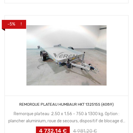
habituel
PROMO !
-5%
CONTACTEZ NOUS
REMORQUE PLATEAU HUMBAUR HKT 132515S (4089)
Remorque plateau 2.50 x 1.56 - 750 à 1300 kg. Option :
plancher aluminium, roue de secours, dispositif de blocage de
roue moto.
4 732,14 €
Prix
Prix
4 981,20 €