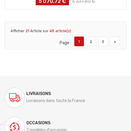
5 070,72 €
Prix
Prix
5 337,60 €
habituel
Afficher
21
Article sur
48 article(s)
1
2
3
Page :
LIVRAISONS
Livraisons dans toute la France
OCCASIONS
7 modèles d'occasion