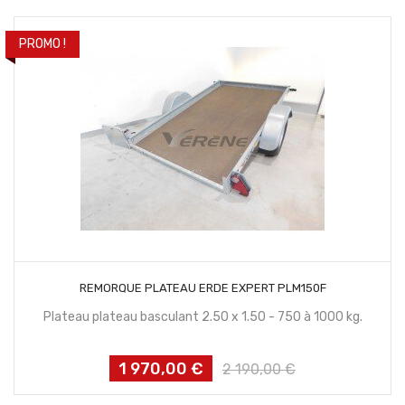
PROMO !
CONTACTEZ NOUS
REMORQUE PLATEAU ERDE EXPERT PLM150F
Plateau plateau basculant 2.50 x 1.50 - 750 à 1000 kg.
1 970,00 €
Prix
Prix
2 190,00 €