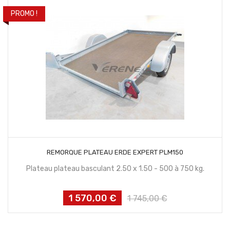
PROMO !
CONTACTEZ NOUS
REMORQUE PLATEAU ERDE EXPERT PLM150
Plateau plateau basculant 2.50 x 1.50 - 500 à 750 kg.
1 570,00 €
Prix
Prix
1 745,00 €
habituel