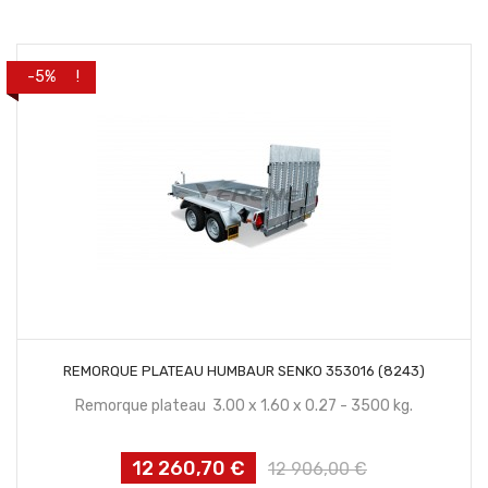
PROMO !
-5%
CONTACTEZ NOUS
REMORQUE PLATEAU HUMBAUR SENKO 353016 (8243)
Remorque plateau 3.00 x 1.60 x 0.27 - 3500 kg.
12 260,70 €
Prix
Prix
12 906,00 €