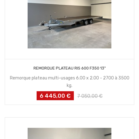
AJOUTER AU PANIER
REMORQUE PLATEAU RIS 600 F350 13"
Remorque plateau multi-usages 6.00 x 2.00 - 2700 à 3500
kg.
6 445,00 €
Prix
Prix
7 050,00 €
habituel