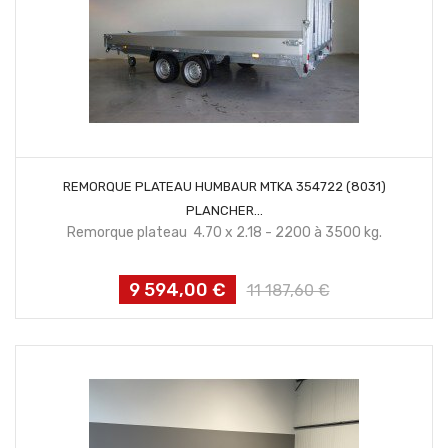
CONTACTEZ NOUS
REMORQUE PLATEAU HUMBAUR MTKA 354722 (8031)
PLANCHER...
Remorque plateau 4.70 x 2.18 - 2200 à 3500 kg.
9 594,00 €
Prix
Prix
11 187,60 €
habituel