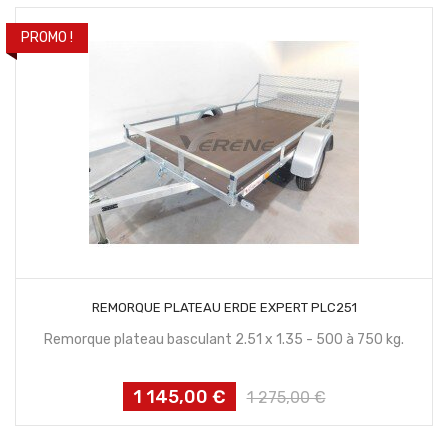
PROMO !
CONTACTEZ NOUS
REMORQUE PLATEAU ERDE EXPERT PLC251
Remorque plateau basculant 2.51 x 1.35 - 500 à 750 kg.
1 145,00 €
Prix
Prix
1 275,00 €
habituel