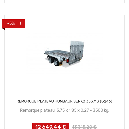
habituel
PROMO !
-5%
CONTACTEZ NOUS
REMORQUE PLATEAU HUMBAUR SENKO 353718 (8246)
Remorque plateau 3.75 x 1.85 x 0.27 - 3500 kg.
12 649,44 €
Prix
Prix
13 315,20 €