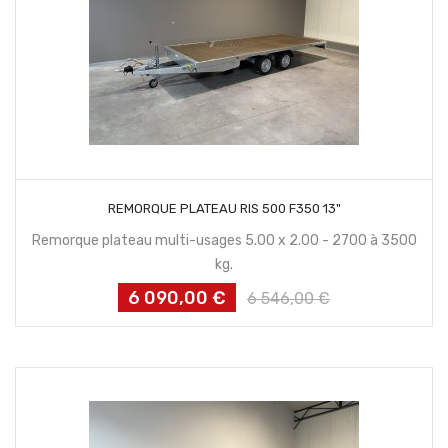
CONTACTEZ NOUS
REMORQUE PLATEAU RIS 500 F350 13"
Remorque plateau multi-usages 5.00 x 2.00 - 2700 à 3500
kg.
6 090,00 €
Prix
Prix
6 546,00 €
habituel