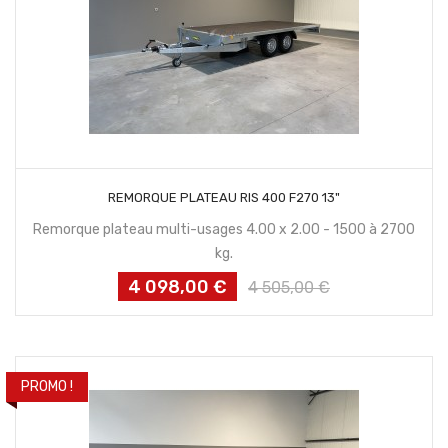
AJOUTER AU PANIER
REMORQUE PLATEAU RIS 400 F270 13"
Remorque plateau multi-usages 4.00 x 2.00 - 1500 à 2700
kg.
4 098,00 €
Prix
Prix
4 505,00 €
habituel
PROMO !