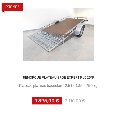
PROMO !
CONTACTEZ NOUS
REMORQUE PLATEAU ERDE EXPERT PLC251F
Plateau plateau basculant 2.51 x 1.35 - 750 kg.
1 895,00 €
Prix
Prix
2 110,00 €
habituel