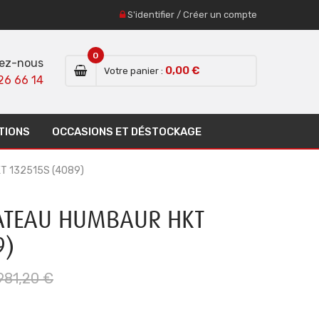
S'identifier
/
Créer un compte
0
ez-nous
0,00 €
Votre panier :
26 66 14
TIONS
OCCASIONS ET DÉSTOCKAGE
T 132515S (4089)
ATEAU HUMBAUR HKT
9)
981,20 €