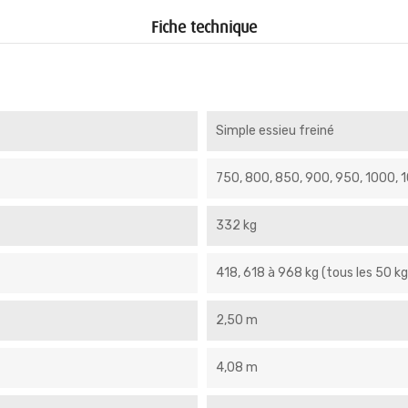
Fiche technique
Simple essieu freiné
750, 800, 850, 900, 950, 1000, 1
332 kg
418, 618 à 968 kg (tous les 50 kg
2,50 m
4,08 m