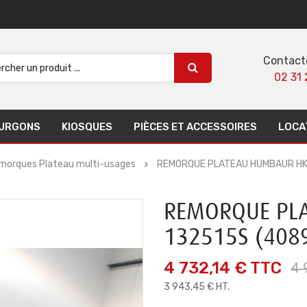
Contact
02 31 
URGONS
KIOSQUES
PIÈCES ET ACCESSOIRES
LOCA
morques Plateau multi-usages
REMORQUE PLATEAU HUMBAUR HK
REMORQUE PL
132515S (408
4 732,14 €
TTC
4 
3 943,45 € HT.