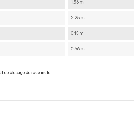
1,56 m
2,25 m
0,15 m
0,66 m
tif de blocage de roue moto.