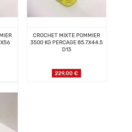
AJOUTER AU PANIER
MIER
CROCHET MIXTE POMMIER
3X56
3500 KG PERCAGE 85.7X44.5
D13
229,00 €
Prix