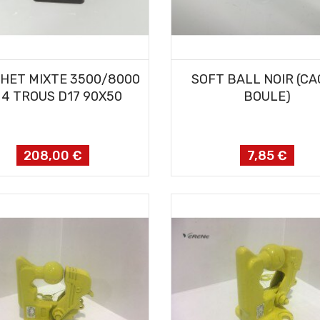
AJOUTER AU PANIER
AJOUTER AU PANIER
HET MIXTE 3500/8000
SOFT BALL NOIR (C
 4 TROUS D17 90X50
BOULE)
208,00 €
7,85 €
Prix
Prix