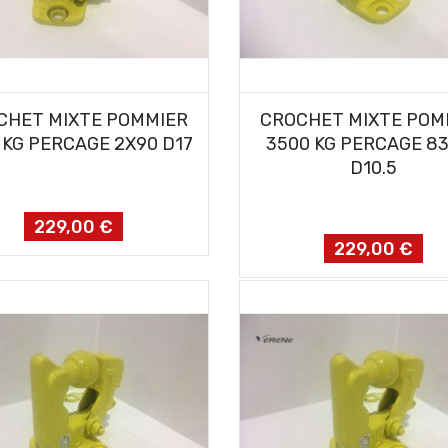
AJOUTER AU PANIER
AJOUTER AU PANIER
CHET MIXTE POMMIER
CROCHET MIXTE POM
 KG PERCAGE 2X90 D17
3500 KG PERCAGE 8
D10.5
229,00 €
Prix
229,00 €
Prix