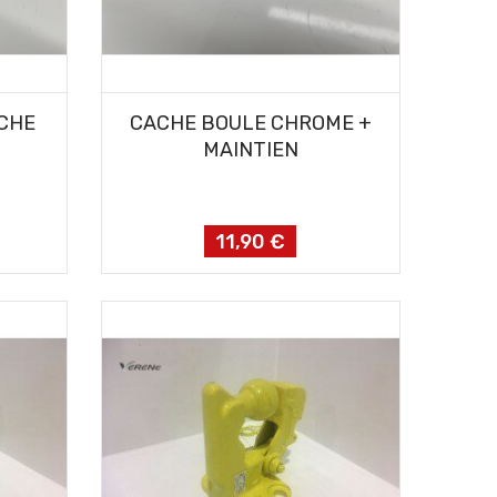
AJOUTER AU PANIER
ACHE
CACHE BOULE CHROME +
MAINTIEN
11,90 €
Prix