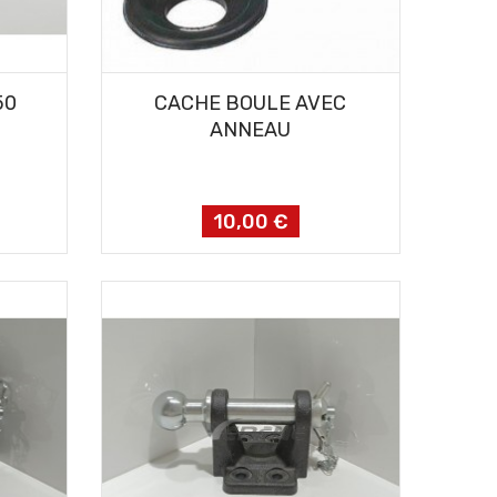
AJOUTER AU PANIER
50
CACHE BOULE AVEC
ANNEAU
10,00 €
Prix