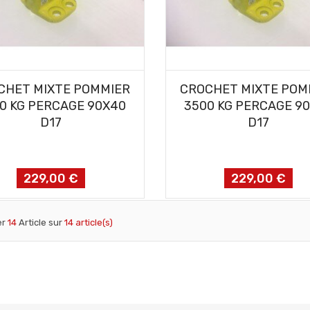
AJOUTER AU PANIER
AJOUTER AU PANIER
CHET MIXTE POMMIER
CROCHET MIXTE POM
0 KG PERCAGE 90X40
3500 KG PERCAGE 9
D17
D17
229,00 €
229,00 €
Prix
Prix
er
14
Article sur
14 article(s)