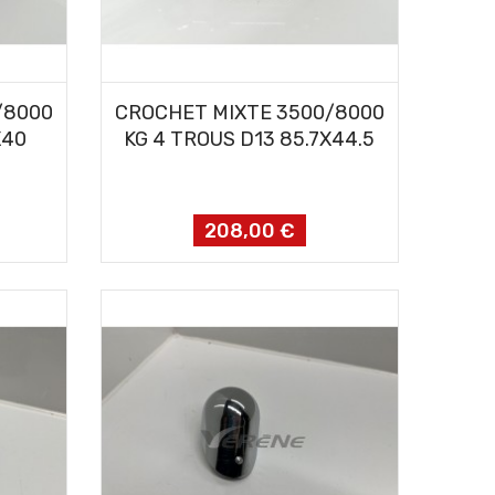
AJOUTER AU PANIER
/8000
CROCHET MIXTE 3500/8000
X40
KG 4 TROUS D13 85.7X44.5
208,00 €
Prix