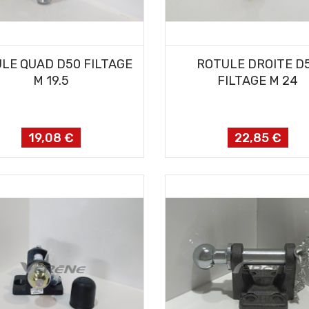
AJOUTER AU PANIER
AJOUTER AU PANIER
LE QUAD D50 FILTAGE
ROTULE DROITE D
M 19.5
FILTAGE M 24
19,08 €
22,85 €
Prix
Prix