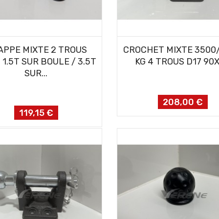
AJOUTER AU PANIER
AJOUTER AU PANIER
APPE MIXTE 2 TROUS
CROCHET MIXTE 3500
 1.5T SUR BOULE / 3.5T
KG 4 TROUS D17 90
SUR...
208,00 €
Prix
119,15 €
Prix