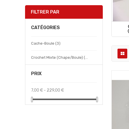
FILTRER PAR
CATÉGORIES
Cache-Boule
(3)
Crochet Mixte (chape/boule)
(11)
PRIX
7,00 € - 229,00 €