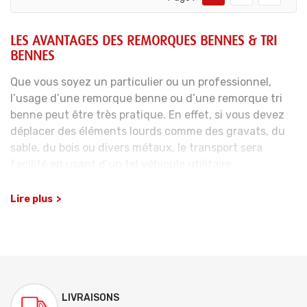
LES AVANTAGES DES REMORQUES BENNES & TRI
BENNES
Que vous soyez un particulier ou un professionnel,
l’usage d’une remorque benne ou d’une remorque tri
benne peut être très pratique. En effet, si vous devez
déplacer des éléments lourds comme des gravats, du
sable, du bois ou divers métaux, le transport sera
facilité en usant d’un tel véhicule utilitaire.
Le chargement et le déchargement se feront en
Lire plus
quelques minutes et en toute sécurité. Notez que si la
remorque dispose d’un poids jusqu’à 750 kg, le permis
B suffit pour l’utiliser. Au-delà de 750 kg, en fonction
du PTAC (Poids total autorisé en charge) cumulé de la
remorque et du véhicule tracteur, les permis B, B96 ou
BE peuvent être exigés.
LIVRAISONS