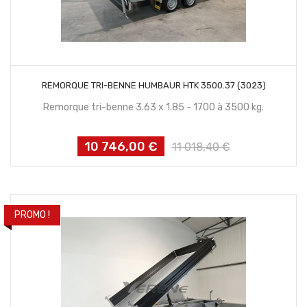
CONTACTEZ NOUS
REMORQUE TRI-BENNE HUMBAUR HTK 3500.37 (3023)
Remorque tri-benne 3.63 x 1.85 - 1700 à 3500 kg.
10 746,00 €
Prix
Prix
11 018,40 €
habituel
PROMO !