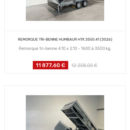
CONTACTEZ NOUS
REMORQUE TRI-BENNE HUMBAUR HTK 3500.41 (3026)
Remorque tri-benne 4.10 x 2.10 - 1600 à 3500 kg.
11 877,60 €
Prix
Prix
12 258,00 €
habituel