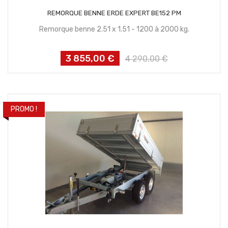
CONTACTEZ NOUS
REMORQUE BENNE ERDE EXPERT BE152 PM
Remorque benne 2.51 x 1.51 - 1200 à 2000 kg.
3 855,00 €
Prix
Prix
4 290,00 €
habituel
PROMO !