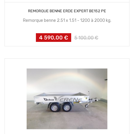
CONTACTEZ NOUS
REMORQUE BENNE ERDE EXPERT BE152 PE
Remorque benne 2.51 x 1.51 - 1200 à 2000 kg.
4 590,00 €
Prix
Prix
5 100,00 €
habituel