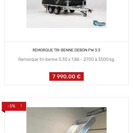
CONTACTEZ NOUS
REMORQUE TRI-BENNE DEBON PW 3.3
Remorque tri-benne 3.30 x 1.86 - 2700 à 3500 kg.
7 990,00 €
Prix
PROMO !
-5%