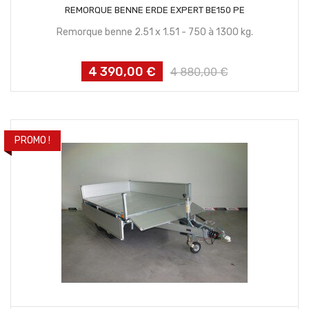
CONTACTEZ NOUS
REMORQUE BENNE ERDE EXPERT BE150 PE
Remorque benne 2.51 x 1.51 - 750 à 1300 kg.
4 390,00 €
Prix
Prix
4 880,00 €
habituel
PROMO !