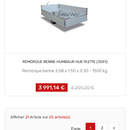
CONTACTEZ NOUS
REMORQUE BENNE HUMBAUR HUK 152715 (3051)
Remorque benne 2.68 x 1.50 x 0.30 - 1500 kg.
3 991,14 €
Prix
Prix
4 201,20 €
habituel
Afficher
21
Article sur
25 article(s)
1
2
Page :