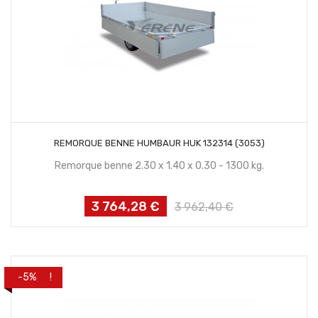
CONTACTEZ NOUS
REMORQUE BENNE HUMBAUR HUK 132314 (3053)
Remorque benne 2.30 x 1.40 x 0.30 - 1300 kg.
3 764,28 €
Prix
Prix
3 962,40 €
habituel
PROMO !
-5%