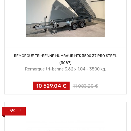
CONTACTEZ NOUS
REMORQUE TRI-BENNE HUMBAUR HTK 3500.37 PRO STEEL
(3087)
Remorque tri-benne 3.62 x 1.84 - 3500 kg.
10 529,04 €
Prix
Prix
11 083,20 €
habituel
PROMO !
-5%