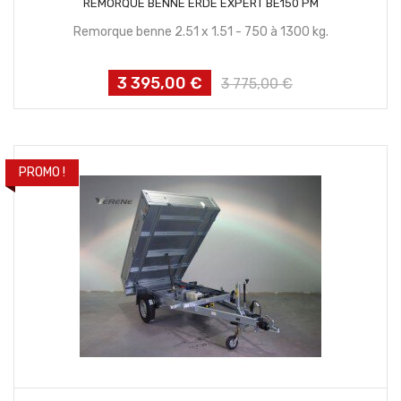
REMORQUE BENNE ERDE EXPERT BE150 PM
Remorque benne 2.51 x 1.51 - 750 à 1300 kg.
3 395,00 €
Prix
Prix
3 775,00 €
habituel
PROMO !