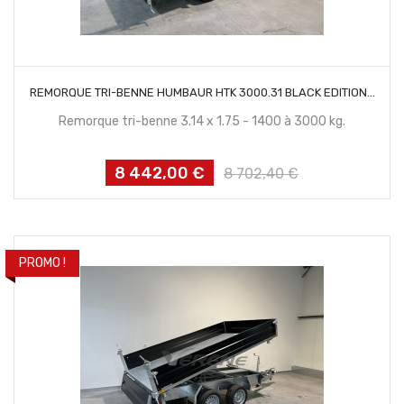
CONTACTEZ NOUS
REMORQUE TRI-BENNE HUMBAUR HTK 3000.31 BLACK EDITION...
Remorque tri-benne 3.14 x 1.75 - 1400 à 3000 kg.
8 442,00 €
Prix
Prix
8 702,40 €
habituel
PROMO !