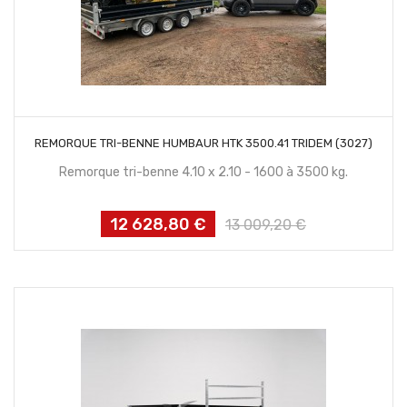
CONTACTEZ NOUS
REMORQUE TRI-BENNE HUMBAUR HTK 3500.41 TRIDEM (3027)
Remorque tri-benne 4.10 x 2.10 - 1600 à 3500 kg.
12 628,80 €
Prix
Prix
13 009,20 €
habituel