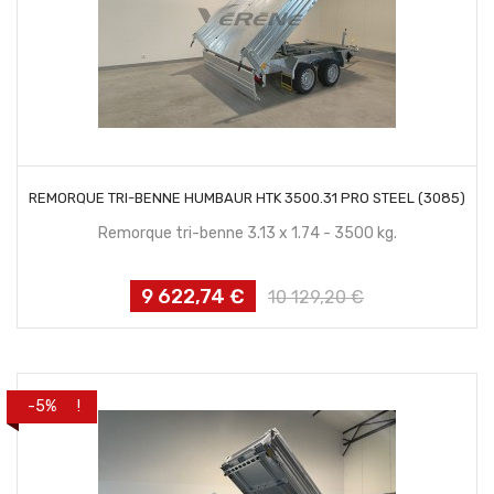
CONTACTEZ NOUS
REMORQUE TRI-BENNE HUMBAUR HTK 3500.31 PRO STEEL (3085)
Remorque tri-benne 3.13 x 1.74 - 3500 kg.
9 622,74 €
Prix
Prix
10 129,20 €
habituel
PROMO !
-5%