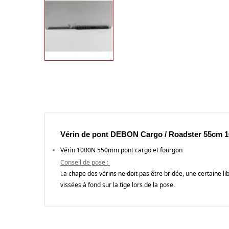
Vérin de pont DEBON Cargo / Roadster 55cm 
V
é
rin
1000N 550mm
pont cargo et fourgon
Conseil de pose :
L
a chape des v
é
rins ne doit pas
ê
tre brid
é
e, une certaine li
viss
é
es
à
fond sur la tige lors de la pose.