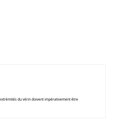
extr
é
mit
é
s du v
é
rin doivent imp
é
rativement
ê
tre