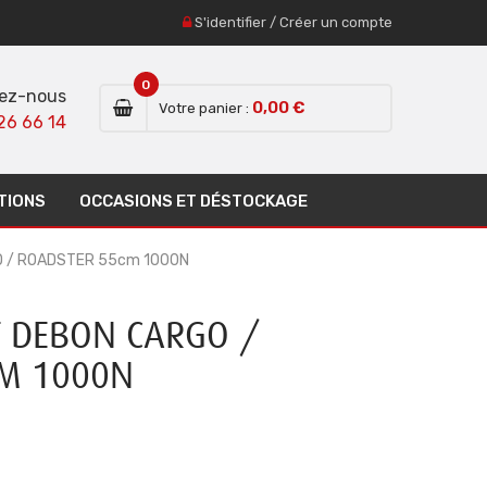
S'identifier
/
Créer un compte
0
ez-nous
0,00 €
Votre panier :
26 66 14
TIONS
OCCASIONS ET DÉSTOCKAGE
O / ROADSTER 55cm 1000N
T DEBON CARGO /
CM 1000N