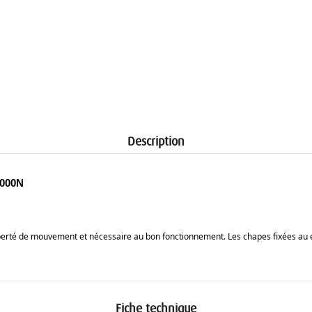
Description
1000N
bert
é
de mouvement et n
é
cessaire au bon fonctionnement. Les chapes fix
é
es au 
Fiche technique