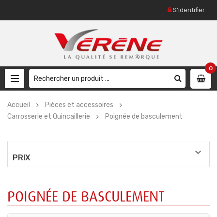
S'identifier
0
Accueil
Pièces et accessoires
Carrosserie et Quincaillerie
Poignée de basculement

PRIX
POIGNÉE DE BASCULEMENT