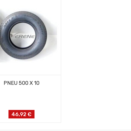
AJOUTER AU PANIER
PNEU 500 X 10
46,92 €
Prix