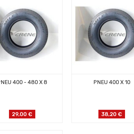
AJOUTER AU PANIER
AJOUTER AU PANIER
NEU 400 - 480 X 8
PNEU 400 X 10
29,00 €
38,20 €
Prix
Prix