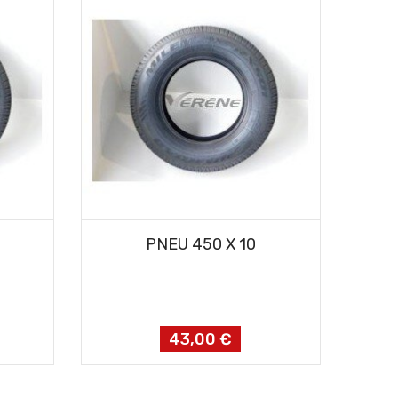
AJOUTER AU PANIER
PNEU 450 X 10
43,00 €
Prix