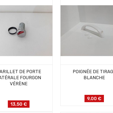
AJOUTER AU PANIER
AJOUTER AU PANIER
ARILLET DE PORTE
POIGNÉE DE TIRA
ATÉRALE FOURGON
BLANCHE
VÉRÈNE
9,00 €
Prix
13,50 €
Prix