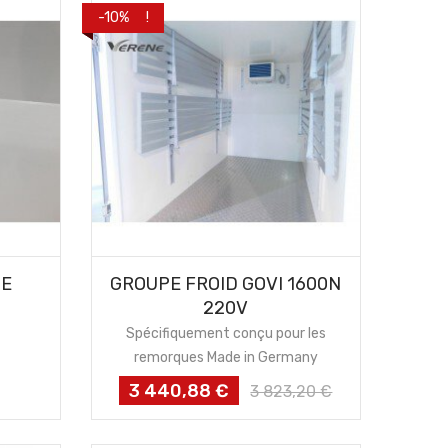
PROMO !
-10%
AJOUTER AU PANIER
GE
GROUPE FROID GOVI 1600N
220V
Spécifiquement conçu pour les
remorques Made in Germany
3 440,88 €
Prix
Prix
3 823,20 €
habituel