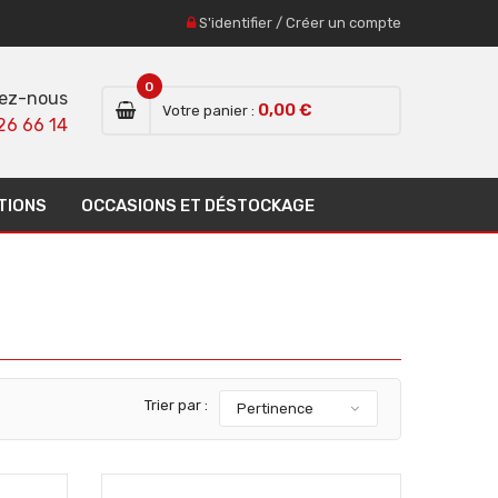
S'identifier
/
Créer un compte
0
ez-nous
0,00 €
Votre panier :
26 66 14
TIONS
OCCASIONS ET DÉSTOCKAGE
Trier par :
Pertinence