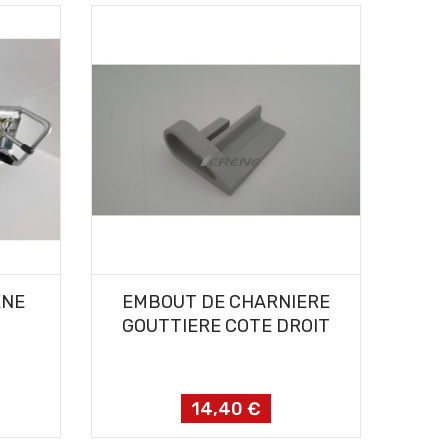
AJOUTER AU PANIER
ENE
EMBOUT DE CHARNIERE
GOUTTIERE COTE DROIT
14,40 €
Prix