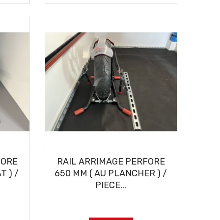
AJOUTER AU PANIER
FORE
RAIL ARRIMAGE PERFORE
T ) /
650 MM ( AU PLANCHER ) /
PIECE...