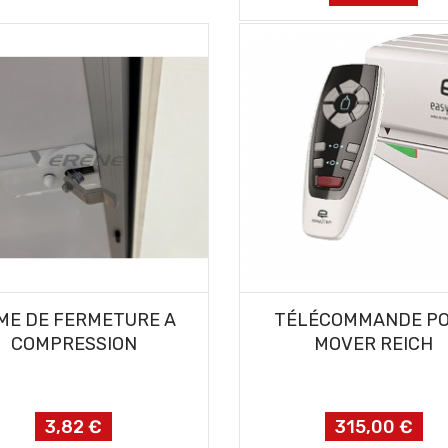
AJOUTER AU PANIER
AJOUTER AU PANIER
ME DE FERMETURE A
TÉLÉCOMMANDE P
COMPRESSION
MOVER REICH
3,82 €
315,00 €
Prix
Prix