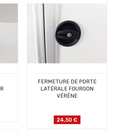
AJOUTER AU PANIER
FERMETURE DE PORTE
IR
LATÉRALE FOURGON
VÉRÈNE
24,50 €
Prix