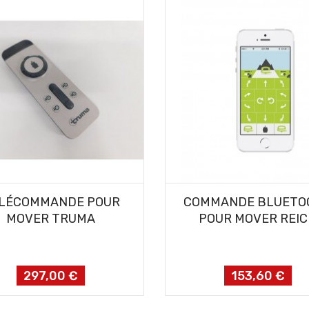
AJOUTER AU PANIER
AJOUTER AU PANIER
LÉCOMMANDE POUR
COMMANDE BLUETO
MOVER TRUMA
POUR MOVER REI
297,00 €
153,60 €
Prix
Prix