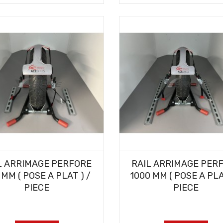
AJOUTER AU PANIER
AJOUTER AU PANIER
L ARRIMAGE PERFORE
RAIL ARRIMAGE PER
 MM ( POSE A PLAT ) /
1000 MM ( POSE A PLA
PIECE
PIECE