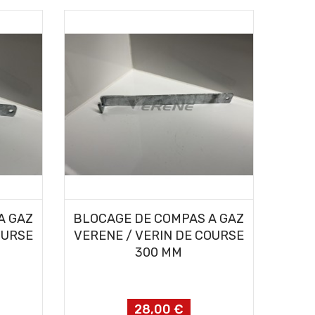
AJOUTER AU PANIER
A GAZ
BLOCAGE DE COMPAS A GAZ
OURSE
VERENE / VERIN DE COURSE
300 MM
28,00 €
Prix