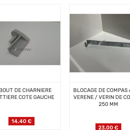
AJOUTER AU PANIER
AJOUTER AU PANIER
BOUT DE CHARNIERE
BLOCAGE DE COMPAS 
TTIERE COTE GAUCHE
VERENE / VERIN DE C
250 MM
14,40 €
Prix
23,00 €
Prix