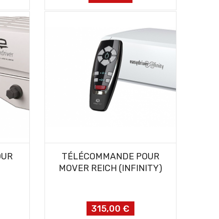
AJOUTER AU PANIER
OUR
TÉLÉCOMMANDE POUR
MOVER REICH (INFINITY)
315,00 €
Prix