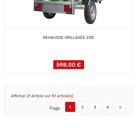
AJOUTER AU PANIER
REHAUSSE GRILLAGÉE 238
598,00 €
Prix
Afficher
21
Article sur
81 article(s)
1
2
3
4
Page :