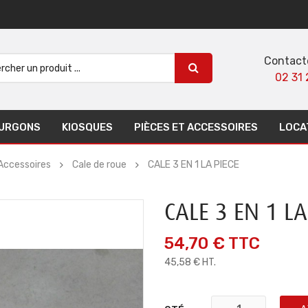
Contact
02 31 
URGONS
KIOSQUES
PIÈCES ET ACCESSOIRES
LOCA
Accessoires
Cale de roue
CALE 3 EN 1 LA PIECE
CALE 3 EN 1 LA
54,70 €
TTC
45,58 € HT.