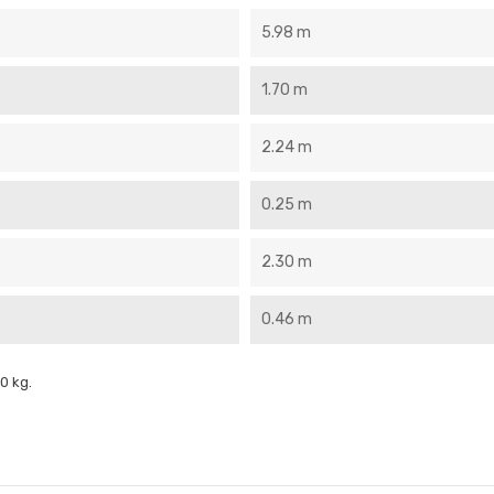
5.98 m
1.70 m
2.24 m
0.25 m
2.30 m
0.46 m
0 kg.