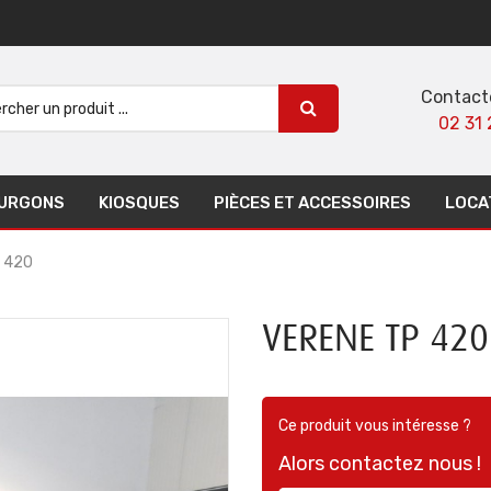
Contact
02 31 
URGONS
KIOSQUES
PIÈCES ET ACCESSOIRES
LOCA
 420
VERENE TP 420
Ce produit vous intéresse ?
Alors contactez nous !