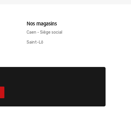
Nos magasins
Caen - Siège social
Saint-Lô
ices
-
Mentions légales
-
Conditions générales de ventes