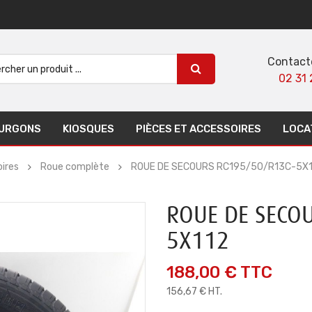
Contact
02 31 
URGONS
KIOSQUES
PIÈCES ET ACCESSOIRES
LOCA
ires
Roue complète
ROUE DE SECOURS RC195/50/R13C-5X
ROUE DE SECO
5X112
188,00 €
TTC
156,67 € HT.