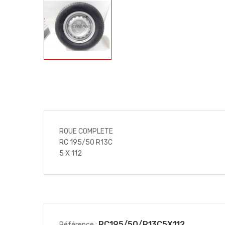
ROUE COMPLETE
RC 195/50 R13C
5 X 112
RC195/50/R13C5X112
Référence :