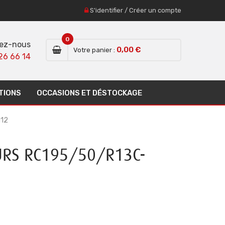
S'identifier
/
Créer un compte
0
ez-nous
0,00 €
Votre panier :
26 66 14
TIONS
OCCASIONS ET DÉSTOCKAGE
112
URS RC195/50/R13C-