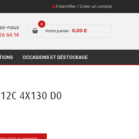
S'identifier
/
Créer un compte
0
ez-nous
0,00 €
Votre panier :
26 66 14
TIONS
OCCASIONS ET DÉSTOCKAGE
12C 4X130 D0