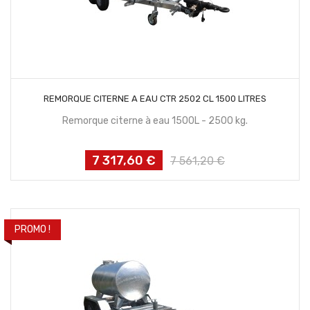
CONTACTEZ NOUS
REMORQUE CITERNE A EAU CTR 2502 CL 1500 LITRES
Remorque citerne à eau 1500L - 2500 kg.
7 317,60 €
Prix
Prix
7 561,20 €
habituel
PROMO !