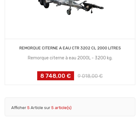
CONTACTEZ NOUS
REMORQUE CITERNE A EAU CTR 3202 CL 2000 LITRES
Remorque citerne à eau 2000L - 3200 kg.
8 748,00 €
Prix
Prix
9 018,00 €
habituel
Afficher
5
Article sur
5 article(s)