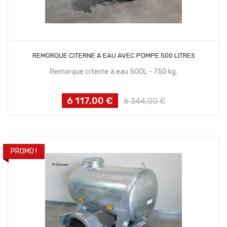
CONTACTEZ NOUS
REMORQUE CITERNE A EAU AVEC POMPE 500 LITRES
Remorque citerne à eau 500L - 750 kg.
6 117,00 €
Prix
Prix
6 344,00 €
habituel
PROMO !