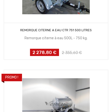
CONTACTEZ NOUS
REMORQUE CITERNE A EAU CTR 751 500 LITRES
Remorque citerne à eau 500L - 750 kg.
2 278,80 €
Prix
Prix
2 355,60 €
habituel
PROMO !