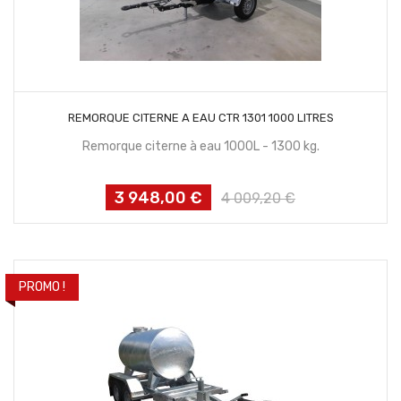
CONTACTEZ NOUS
REMORQUE CITERNE A EAU CTR 1301 1000 LITRES
Remorque citerne à eau 1000L - 1300 kg.
3 948,00 €
Prix
Prix
4 009,20 €
habituel
PROMO !