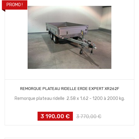
PROMO !
CONTACTEZ NOUS
REMORQUE PLATEAU RIDELLE ERDE EXPERT XR262F
Remorque plateau ridelle 2.58 x 1.62 - 1200 à 2000 kg.
3 190,00 €
Prix
Prix
3 770,00 €
habituel