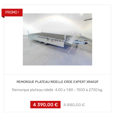
PROMO !
CONTACTEZ NOUS
REMORQUE PLATEAU RIDELLE ERDE EXPERT XR402F
Remorque plateau ridelle 4.00 x 1.80 - 1500 à 2700 kg.
4 390,00 €
Prix
Prix
4 880,00 €