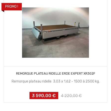
PROMO !
CONTACTEZ NOUS
REMORQUE PLATEAU RIDELLE ERDE EXPERT XR302F
Remorque plateau ridelle 3.03 x 1.62 - 1500 à 2500 kg.
3 590,00 €
Prix
Prix
4 220,00 €
habituel