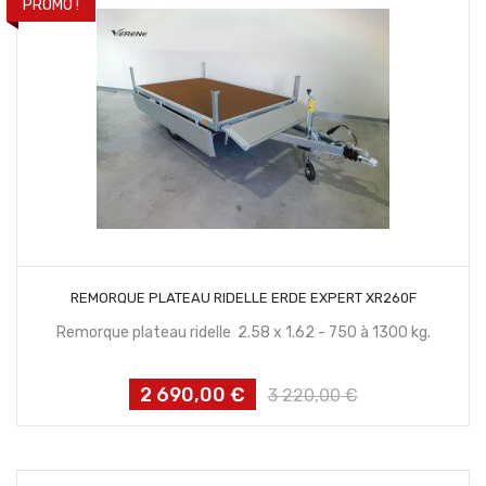
PROMO !
CONTACTEZ NOUS
REMORQUE PLATEAU RIDELLE ERDE EXPERT XR260F
Remorque plateau ridelle 2.58 x 1.62 - 750 à 1300 kg.
2 690,00 €
Prix
Prix
3 220,00 €
habituel