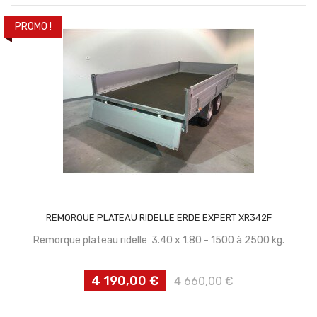
PROMO !
CONTACTEZ NOUS
REMORQUE PLATEAU RIDELLE ERDE EXPERT XR342F
Remorque plateau ridelle 3.40 x 1.80 - 1500 à 2500 kg.
4 190,00 €
Prix
Prix
4 660,00 €
habituel