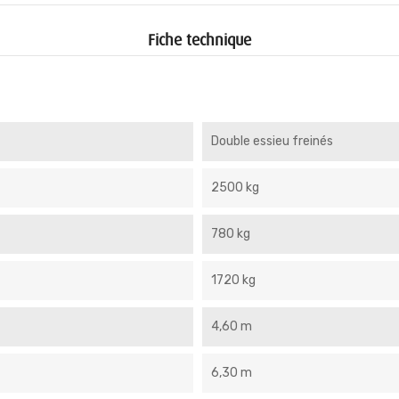
Fiche technique
Double essieu freinés
2500 kg
780 kg
1720 kg
4,60 m
6,30 m