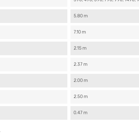
5.80 m
7.10 m
2.15 m
2.37 m
2.00 m
2.50 m
0.47 m
.