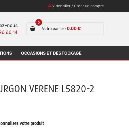
S'identifier
/
Créer un compte
0
ez-nous
0,00 €
Votre panier :
26 66 14
TIONS
OCCASIONS ET DÉSTOCKAGE
RGON VERENE L5820-2
onnalisez votre produit