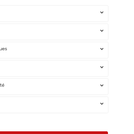
oues
té