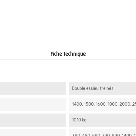
Fiche technique
Double essieu freinés
1400, 1500, 1600, 1800, 2000, 
1010 kg
390, 490, 590, 790, 990, 1490, 