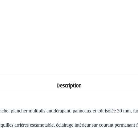
Description
nche, plancher multiplis antidérapant,
panneaux et toit isolée 30 mm, fac
lles arrières escamotable, éclairage intérieur sur courant permanant fo