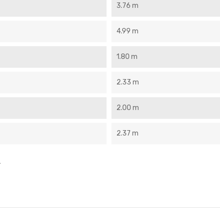
3.76 m
4.99 m
1.80 m
2.33 m
2.00 m
2.37 m
.