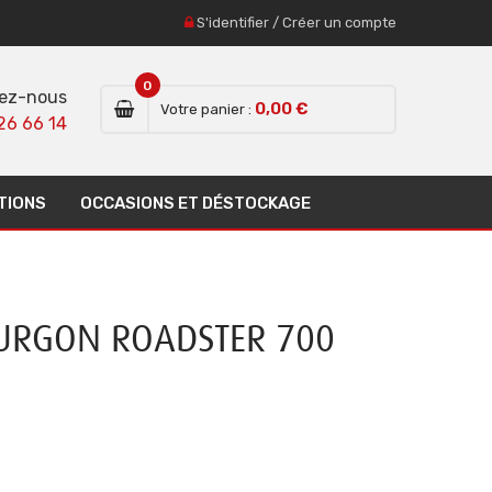
S'identifier
/
Créer un compte
0
ez-nous
0,00 €
Votre panier :
26 66 14
TIONS
OCCASIONS ET DÉSTOCKAGE
URGON ROADSTER 700