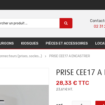
Contact
02 31 
URGONS
KIOSQUES
PIÈCES ET ACCESSOIRES
LOCA
onnecteurs (prises, socles...)
PRISE CEE17 A ENCASTRER
PRISE CEE17 A
28,33 €
TTC
23,61 € HT.