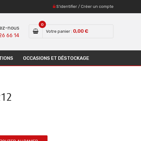
S'identifier
/
Créer un compte
0
ez-nous
0,00 €
Votre panier :
26 66 14
TIONS
OCCASIONS ET DÉSTOCKAGE
R12