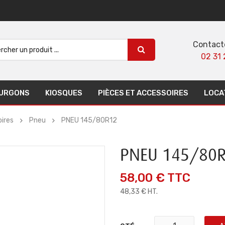
Contact
02 31 
URGONS
KIOSQUES
PIÈCES ET ACCESSOIRES
LOCA
ires
Pneu
PNEU 145/80R12
PNEU 145/80
58,00 €
TTC
48,33 € HT.