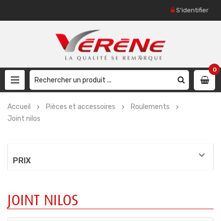
S'identifier
0
Accueil
Pièces et accessoires
Roulements
Joint nilos

PRIX
JOINT NILOS