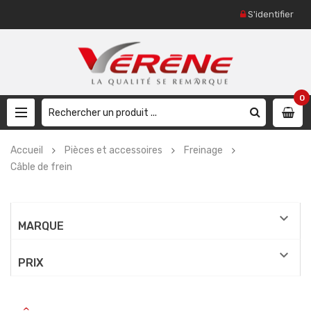
S'identifier
0
Accueil
Pièces et accessoires
Freinage
Câble de frein

MARQUE

PRIX