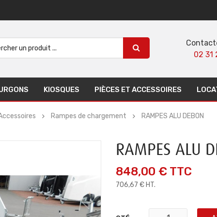
Contact
02 31 
URGONS
KIOSQUES
PIÈCES ET ACCESSOIRES
LOCA
Accessoires
Rampes de chargement
RAMPES ALU DEBON
RAMPES ALU 
848,00 €
TTC
706,67 € HT.