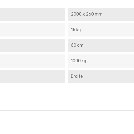
2000 x 260 mm
15 kg
60 cm
1000 kg
Droite