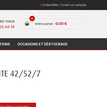
S'identifier
/
Créer un compte
0
ez-nous
0,00 €
Votre panier :
26 66 14
TIONS
OCCASIONS ET DÉSTOCKAGE
ITE 42/52/7