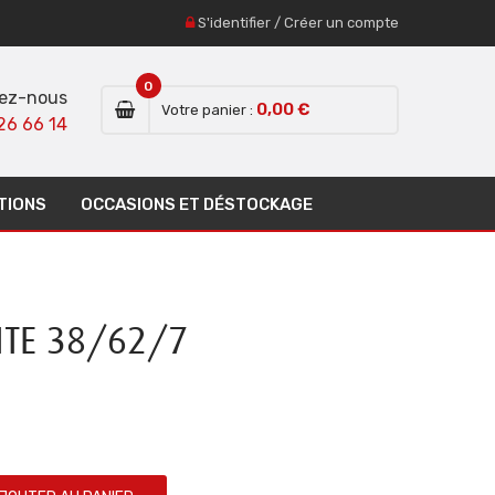
S'identifier
/
Créer un compte
0
ez-nous
0,00 €
Votre panier :
26 66 14
TIONS
OCCASIONS ET DÉSTOCKAGE
ITE 38/62/7