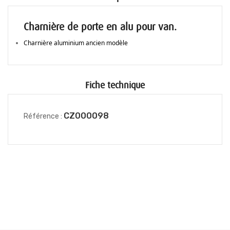
Charnière de porte en alu pour van.
Charni
è
re aluminium ancien mod
è
le
Fiche technique
CZ000098
Référence :