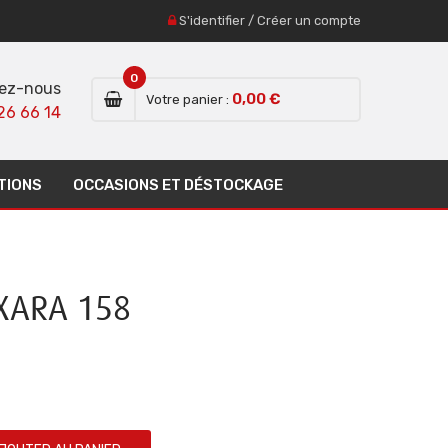
S'identifier
/
Créer un compte
0
ez-nous
0,00 €
Votre panier :
26 66 14
TIONS
OCCASIONS ET DÉSTOCKAGE
XARA 158