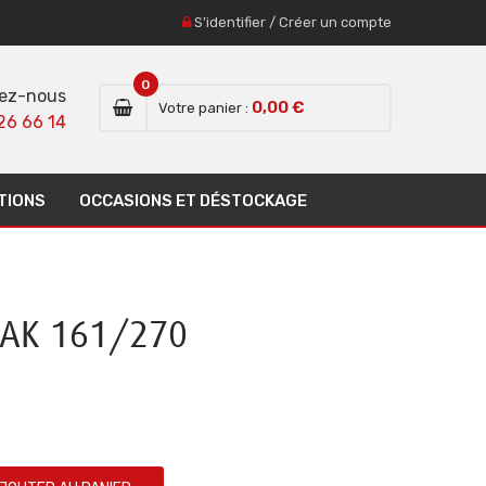
S'identifier
/
Créer un compte
0
ez-nous
0,00 €
Votre panier :
26 66 14
TIONS
OCCASIONS ET DÉSTOCKAGE
 AK 161/270