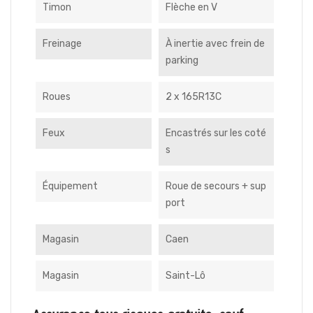
Timon
Flèche en V
Freinage
À inertie avec frein de
parking
Roues
2 x 165R13C
Feux
Encastrés sur les coté
s
Équipement
Roue de secours + sup
port
Magasin
Caen
Magasin
Saint-Lô