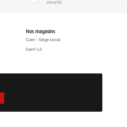
sécurité
Nos magasins
Caen - Siège social
Saint-Lô
ices
-
Mentions légales
-
Conditions générales de ventes