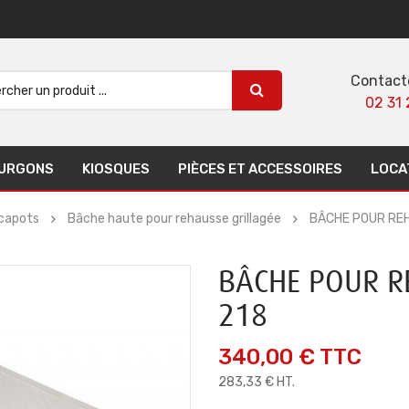
Contact
02 31 
URGONS
KIOSQUES
PIÈCES ET ACCESSOIRES
LOCA
 capots
Bâche haute pour rehausse grillagée
BÂCHE POUR RE
BÂCHE POUR R
218
340,00 €
TTC
283,33 € HT.