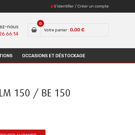
S'identifier
/
Créer un compte
0
ez-nous
0,00 €
Votre panier :
26 66 14
TIONS
OCCASIONS ET DÉSTOCKAGE
LM 150 / BE 150