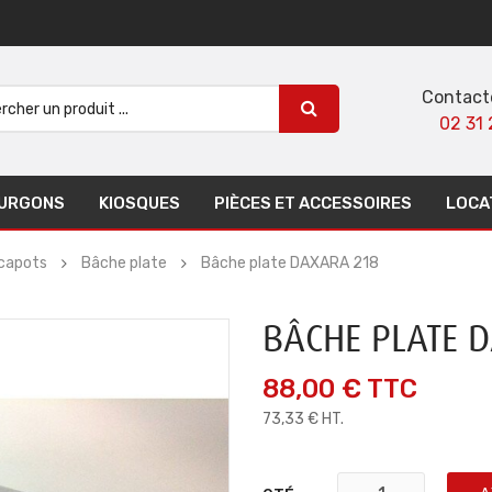
Contact
02 31 
URGONS
KIOSQUES
PIÈCES ET ACCESSOIRES
LOCA
 capots
Bâche plate
Bâche plate DAXARA 218
BÂCHE PLATE 
88,00 €
TTC
73,33 € HT.