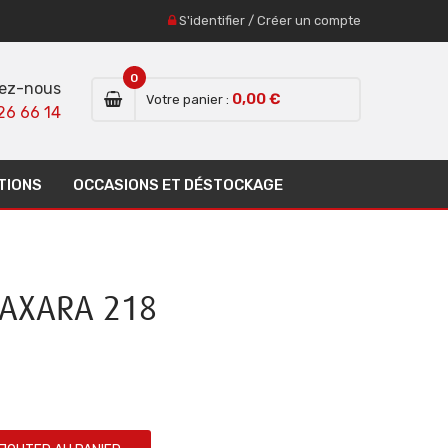
S'identifier
/
Créer un compte
0
ez-nous
0,00 €
Votre panier :
26 66 14
TIONS
OCCASIONS ET DÉSTOCKAGE
DAXARA 218